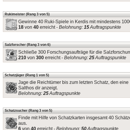
Rukimeister (Rang 3 von 5)
Gewinne 40 Ruki-Spiele in Kerdis mit mindestens 10
18
von
40
erreicht -
Belohnung:
15
Auftragspunkte
Salzforscher (Rang 3 von 6)
Schließe 300 Forschungsaufträge für die Salzforschun
210
von
300
erreicht -
Belohnung:
25
Auftragspunkte
Schatzjäger (Rang 1 von 5)
Jage die Reichtümer bis zum letzten Schatz, den eine
Salthos dir anzeigt.
Belohnung:
25
Auftragspunkte
Schatzsucher (Rang 3 von 5)
Finde mit Hilfe von Schatzkarten insgesamt 40 Schätz
aus.
6
von
40
erreicht -
Belohnung:
50
Auftragspunkte