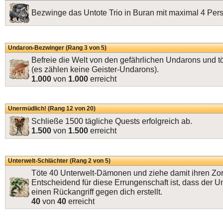
Bezwinge das Untote Trio in Buran mit maximal 4 Per
Undaron-Bezwinger (Rang 3 von 5)
Befreie die Welt von den gefährlichen Undarons und 
(es zählen keine Geister-Undarons).
1.000
von
1.000
erreicht
Unermüdlich! (Rang 12 von 20)
Schließe 1500 tägliche Quests erfolgreich ab.
1.500
von
1.500
erreicht
Unterwelt-Schlächter (Rang 2 von 5)
Töte 40 Unterwelt-Dämonen und ziehe damit ihren Zorn
Entscheidend für diese Errungenschaft ist, dass der 
einen Rückangriff gegen dich erstellt.
40
von
40
erreicht