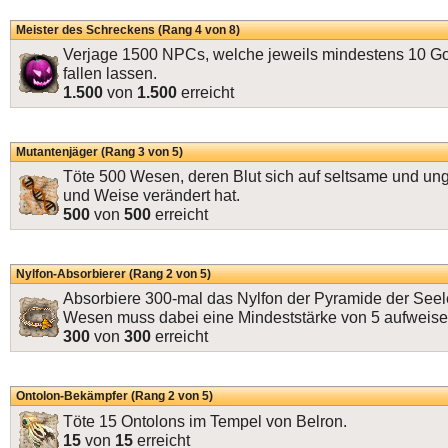
Meister des Schreckens (Rang 4 von 8)
Verjage 1500 NPCs, welche jeweils mindestens 10 
fallen lassen.
1.500
von
1.500
erreicht
Mutantenjäger (Rang 3 von 5)
Töte 500 Wesen, deren Blut sich auf seltsame und un
und Weise verändert hat.
500
von
500
erreicht
Nylfon-Absorbierer (Rang 2 von 5)
Absorbiere 300-mal das Nylfon der Pyramide der Seel
Wesen muss dabei eine Mindeststärke von 5 aufweise
300
von
300
erreicht
Ontolon-Bekämpfer (Rang 2 von 5)
Töte 15 Ontolons im Tempel von Belron.
15
von
15
erreicht