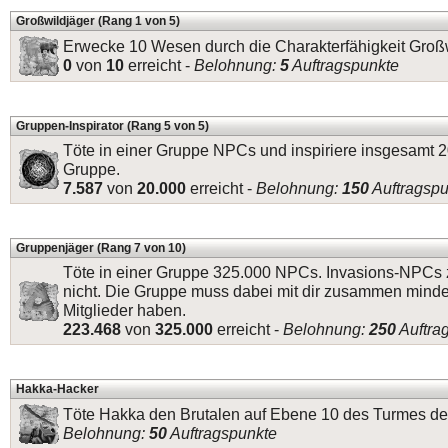
Großwildjäger (Rang 1 von 5)
Erwecke 10 Wesen durch die Charakterfähigkeit Groß
0
von
10
erreicht -
Belohnung:
5
Auftragspunkte
Gruppen-Inspirator (Rang 5 von 5)
Töte in einer Gruppe NPCs und inspiriere insgesamt 
Gruppe.
7.587
von
20.000
erreicht -
Belohnung:
150
Auftragspu
Gruppenjäger (Rang 7 von 10)
Töte in einer Gruppe 325.000 NPCs. Invasions-NPCs 
nicht. Die Gruppe muss dabei mit dir zusammen mind
Mitglieder haben.
223.468
von
325.000
erreicht -
Belohnung:
250
Auftra
Hakka-Hacker
Töte Hakka den Brutalen auf Ebene 10 des Turmes der
Belohnung:
50
Auftragspunkte