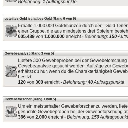
Belohnung:
1
Auftragspunkte
geteiltes Gold ist halbes Gold (Rang 6 von 9)
Erhalte 1.000.000 Goldmünzen durch den "Gold Teile
einer Gruppe, die aus mindestens drei Spielern besteh
605.489
von
1.000.000
erreicht -
Belohnung:
150
Auft
Gewebeanalyst (Rang 3 von 5)
Liefere 300 Gewebeproben bei der Gewebeforschung a
Gewebeanalyse gesucht werden. Aufträge zur Geweb
erhältst du nur, wenn du die Charakterfähigkeit Gewe
besitzt.
120
von
300
erreicht -
Belohnung:
40
Auftragspunkte
Gewebeforscher (Rang 3 von 5)
Um ein meisterhafter Gewebeforscher zu werden, lief
gesuchte Gewebeproben bei der Gewebeforschung ab
366
von
2.000
erreicht -
Belohnung:
150
Auftragspunk