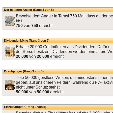
Der bessere Angler (Rang 4 von 5)
Beweise dem Angler in Terasi 750 Mal, dass du der b
bist.
750
von
750
erreicht
Dividendenkönig (Rang 3 von 5)
Erhalte 20.000 Goldmünzen aus Dividenden. Dafür mu
der Börse besitzen. Dividenden werden einmal pro W
20.000
von
20.000
erreicht
Draufgänger (Rang 3 von 5)
Töte 50.000 geistlose Wesen, die mindestens einen E
geben, auf unsicheren Feldern, während du PvP aktivi
nicht unter Schutz stehst.
50.000
von
50.000
erreicht
Einzelkämpfer (Rang 3 von 5)