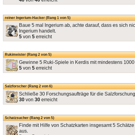
reiner Ingerium-Hacker (Rang 1 von 5)
Baue 5 mal Ingerium ab, achte darauf, dass es sich ni
Ingerium handelt.
5
von
5
erreicht
Rukimeister (Rang 2 von 5)
Gewinne 5 Ruki-Spiele in Kerdis mit mindestens 100
5
von
5
erreicht
Salzforscher (Rang 2 von 6)
Schließe 30 Forschungsaufträge für die Salzforschung
30
von
30
erreicht
Schatzsucher (Rang 2 von 5)
Finde mit Hilfe von Schatzkarten insgesamt 5 Schätze
aus.