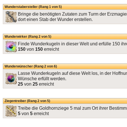
Wunderstabersteller (Rang 1 von 5)
Bringe die benötigten Zutaten zum Turm der Erzmagier
dort einen Stab der Wunder erstellen.
Wunderwirker (Rang 2 von 5)
Finde Wunderkugeln in dieser Welt und erfülle 150 ih
150
von
150
erreicht
Wunderwünscher (Rang 2 von 6)
Lasse Wunderkugeln auf diese Welt los, in der Hoffnun
Wünsche erfüllt werden.
25
von
25
erreicht
Ziegentreiber (Rang 2 von 5)
Treibe die Goldhornziege 5 mal zum Ort ihrer Bestim
5
von
5
erreicht