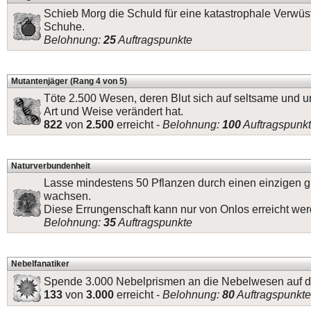
Schieb Morg die Schuld für eine katastrophale Verwüs
Schuhe.
Belohnung:
25
Auftragspunkte
Mutantenjäger (Rang 4 von 5)
Töte 2.500 Wesen, deren Blut sich auf seltsame und 
Art und Weise verändert hat.
822
von
2.500
erreicht -
Belohnung:
100
Auftragspunk
Naturverbundenheit
Lasse mindestens 50 Pflanzen durch einen einzigen
wachsen.
Diese Errungenschaft kann nur von Onlos erreicht wer
Belohnung:
35
Auftragspunkte
Nebelfanatiker
Spende 3.000 Nebelprismen an die Nebelwesen auf de
133
von
3.000
erreicht -
Belohnung:
80
Auftragspunkte