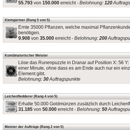
55.793
von
150.000
erreicht -
Belohnung:
120
Auftrag
Kleingärtner (Rang 5 von 5)
Ernte 35000 Pflanzen, welche maximal Pflanzenkund
benötigen.
9.908
von
35.000
erreicht -
Belohnung:
200
Auftragspu
Kombinatorischer Meister
Löse das Runenpuzzle in Dranar auf Position X: 56 Y: 
einer Minute, ohne dass es am Ende auch nur ein einz
Element gibt.
Belohnung:
30
Auftragspunkte
Leichenfledderer (Rang 4 von 5)
Erhalte 50.000 Goldmünzen zusätzlich durch Leichenf
31.185
von
50.000
erreicht -
Belohnung:
50
Auftragspu
Meister der Aufträge (Rang 2 von 5)