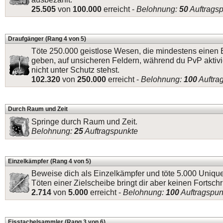
25.505
von
100.000
erreicht -
Belohnung:
50
Auftrags
Draufgänger (Rang 4 von 5)
Töte 250.000 geistlose Wesen, die mindestens einen 
geben, auf unsicheren Feldern, während du PvP aktivi
nicht unter Schutz stehst.
102.320
von
250.000
erreicht -
Belohnung:
100
Auftra
Durch Raum und Zeit
Springe durch Raum und Zeit.
Belohnung:
25
Auftragspunkte
Einzelkämpfer (Rang 4 von 5)
Beweise dich als Einzelkämpfer und töte 5.000 Uniq
Töten einer Zielscheibe bringt dir aber keinen Fortschri
2.714
von
5.000
erreicht -
Belohnung:
100
Auftragspun
Eisstachelsammler (Rang 3 von 6)