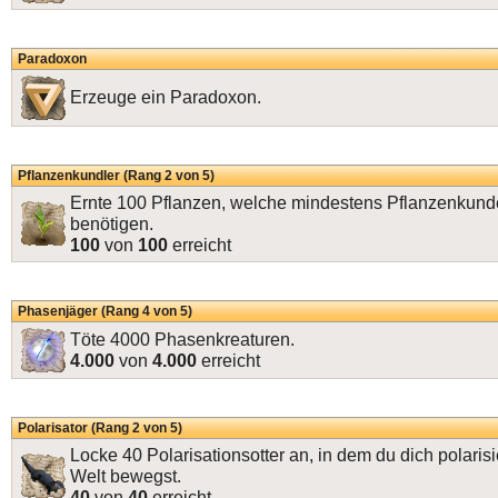
Paradoxon
Erzeuge ein Paradoxon.
Pflanzenkundler (Rang 2 von 5)
Ernte 100 Pflanzen, welche mindestens Pflanzenkund
benötigen.
100
von
100
erreicht
Phasenjäger (Rang 4 von 5)
Töte 4000 Phasenkreaturen.
4.000
von
4.000
erreicht
Polarisator (Rang 2 von 5)
Locke 40 Polarisationsotter an, in dem du dich polarisi
Welt bewegst.
40
von
40
erreicht