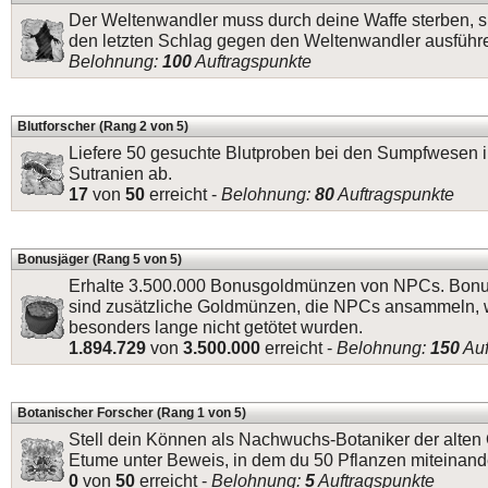
Der Weltenwandler muss durch deine Waffe sterben, s
den letzten Schlag gegen den Weltenwandler ausführ
Belohnung:
100
Auftragspunkte
Blutforscher (Rang 2 von 5)
Liefere 50 gesuchte Blutproben bei den Sumpfwesen 
Sutranien ab.
17
von
50
erreicht -
Belohnung:
80
Auftragspunkte
Bonusjäger (Rang 5 von 5)
Erhalte 3.500.000 Bonusgoldmünzen von NPCs. Bon
sind zusätzliche Goldmünzen, die NPCs ansammeln, 
besonders lange nicht getötet wurden.
1.894.729
von
3.500.000
erreicht -
Belohnung:
150
Auf
Botanischer Forscher (Rang 1 von 5)
Stell dein Können als Nachwuchs-Botaniker der alten 
Etume unter Beweis, in dem du 50 Pflanzen miteinande
0
von
50
erreicht -
Belohnung:
5
Auftragspunkte