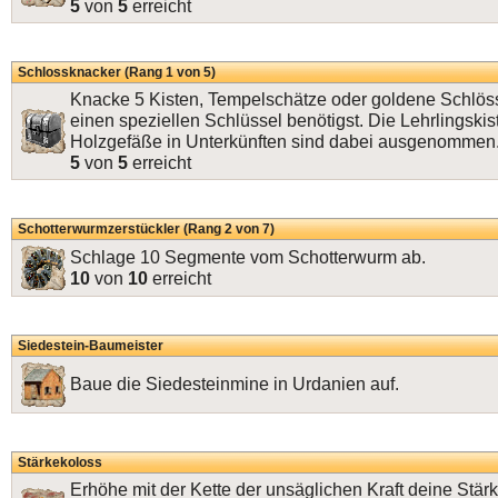
5
von
5
erreicht
Schlossknacker (Rang 1 von 5)
Knacke 5 Kisten, Tempelschätze oder goldene Schlösse
einen speziellen Schlüssel benötigst. Die Lehrlingskis
Holzgefäße in Unterkünften sind dabei ausgenommen
5
von
5
erreicht
Schotterwurmzerstückler (Rang 2 von 7)
Schlage 10 Segmente vom Schotterwurm ab.
10
von
10
erreicht
Siedestein-Baumeister
Baue die Siedesteinmine in Urdanien auf.
Stärkekoloss
Erhöhe mit der Kette der unsäglichen Kraft deine Stär