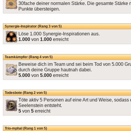
30fache deiner normalen Stärke. Die gesamte Stärke
Punkte übersteigen.
Synergie-Inspirator (Rang 3 von 5)
Löse 1.000 Synergie-Inspirationen aus.
1.000
von
1.000
erreicht
Teamkämpfer (Rang 4 von 5)
Beweise dich im Team und sei beim Tod von 5.000 
durch deine Gruppe hautnah dabei.
5.000
von
5.000
erreicht
Todesbote (Rang 2 von 5)
Töte aktiv 5 Personen auf eine Art und Weise, sodass 
Seelenstein entsteht.
5
von
5
erreicht
Trio-mphal (Rang 1 von 5)