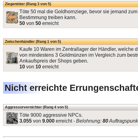
Ziegentöter (Rang 3 von 5)
Töte 50 mal die Goldhornziege, bevor sie jemand zum 
Bestimmung treiben kann.
50
von
50
erreicht
Zwischenhändler (Rang 1 von 5)
Kaufe 10 Waren im Zentrallager der Händler, welche d
von mindestens 3 Goldmünzen im Vergleich zum best
Ankaufspreis der Shops geben.
10
von
10
erreicht
Nicht erreichte Errungenschaft
Aggressorvernichter (Rang 4 von 5)
Töte 9000 aggressive NPCs.
3.055
von
9.000
erreicht -
Belohnung:
80
Auftragspunk