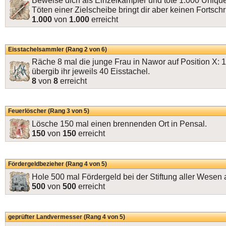
Beweise dich als Einzelkämpfer und töte 1.000 Uniq
Töten einer Zielscheibe bringt dir aber keinen Fortschri
1.000
von
1.000
erreicht
Eisstachelsammler (Rang 2 von 6)
Räche 8 mal die junge Frau in Nawor auf Position X: 
übergib ihr jeweils 40 Eisstachel.
8
von
8
erreicht
Feuerlöscher (Rang 3 von 5)
Lösche 150 mal einen brennenden Ort in Pensal.
150
von
150
erreicht
Fördergeldbezieher (Rang 4 von 5)
Hole 500 mal Fördergeld bei der Stiftung aller Wesen 
500
von
500
erreicht
geprüfter Landvermesser (Rang 4 von 5)