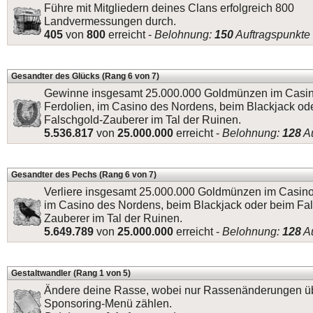
Führe mit Mitgliedern deines Clans erfolgreich 800
Landvermessungen durch.
405
von
800
erreicht -
Belohnung:
150
Auftragspunkte
Gesandter des Glücks (Rang 6 von 7)
Gewinne insgesamt 25.000.000 Goldmünzen im Casi
Ferdolien, im Casino des Nordens, beim Blackjack od
Falschgold-Zauberer im Tal der Ruinen.
5.536.817
von
25.000.000
erreicht -
Belohnung:
128
Au
Gesandter des Pechs (Rang 6 von 7)
Verliere insgesamt 25.000.000 Goldmünzen im Casino
im Casino des Nordens, beim Blackjack oder beim Fa
Zauberer im Tal der Ruinen.
5.649.789
von
25.000.000
erreicht -
Belohnung:
128
Au
Gestaltwandler (Rang 1 von 5)
Ändere deine Rasse, wobei nur Rassenänderungen ü
Sponsoring-Menü zählen.