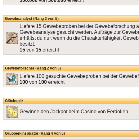
500.000
von
500.000
erreicht
Gewebeanalyst (Rang 2 von 5)
Liefere 15 Gewebeproben bei der Gewebeforschung ab
Gewebeanalyse gesucht werden. Aufträge zur Geweb
erhältst du nur, wenn du die Charakterfähigkeit Gewe
besitzt.
15
von
15
erreicht
Gewebeforscher (Rang 2 von 5)
Liefere 100 gesuchte Gewebeproben bei der Gewebef
100
von
100
erreicht
Glückspilz
Gewinne den Jackpot beim Casino von Ferdolien.
Gruppen-Inspirator (Rang 4 von 5)