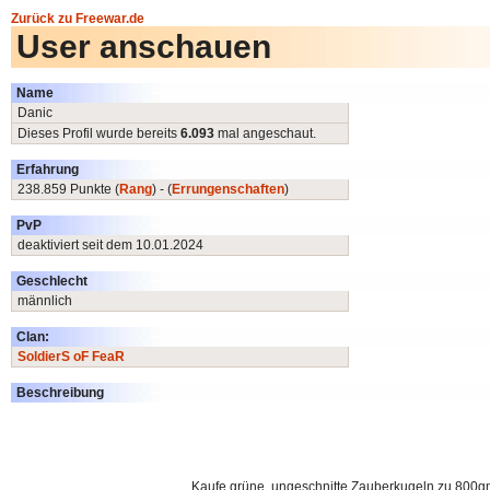
Zurück zu Freewar.de
User anschauen
Name
Danic
Dieses Profil wurde bereits
6.093
mal angeschaut.
Erfahrung
238.859 Punkte (
Rang
) - (
Errungenschaften
)
PvP
deaktiviert seit dem 10.01.2024
Geschlecht
männlich
Clan:
SoldierS oF FeaR
Beschreibung
Kaufe grüne, ungeschnitte Zauberkugeln zu 800gm/S