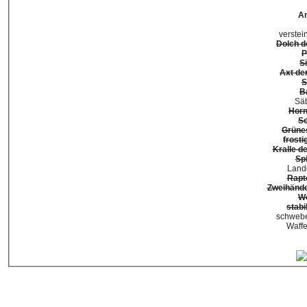
An
verstei
Dolch d
P
S
Axt de
S
B
Säb
Horn
Sc
Grüne
frost
Kralle d
Sp
Land
Rapt
Zweihände
We
stab
schwebe
Waffe