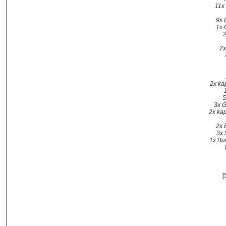
11x
9x 
1x 
2
7x
2x ka
5
3x G
2x kap
2x 
3x 
1x Bu
[