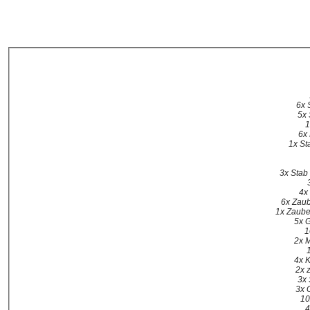
6x 
5x 
1
6x 
1x St
3x Stab
4x
6x Zaub
1x Zaube
5x 
1
2x 
4x K
2x 
3x 
3x 
10
4