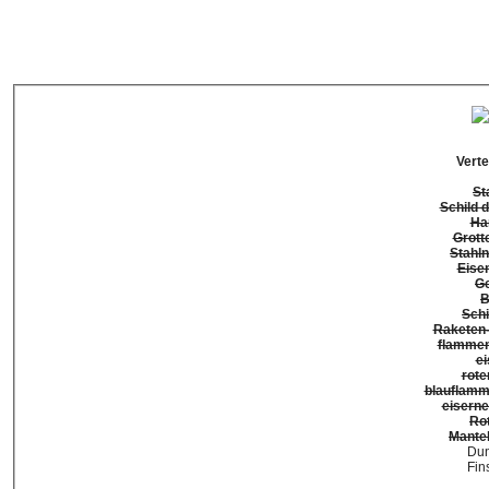
Vert
St
Schild 
Ha
Grott
Stahln
Eise
Ge
B
Schi
Raketen-
flammen
e
rote
blauflamm
eiserne
Mante
Dun
Fin