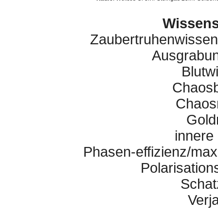
Wissens
Zaubertruhenwissen
Ausgrabu
Blutw
Chaosb
Chaos
Gold
innere
Phasen-effizienz/ma
Polarisatio
Schat
Verj