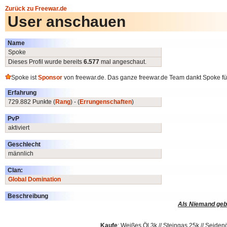
Zurück zu Freewar.de
User anschauen
Name
Spoke
Dieses Profil wurde bereits
6.577
mal angeschaut.
Spoke ist
Sponsor
von freewar.de. Das ganze freewar.de Team dankt Spoke für
Erfahrung
729.882 Punkte (
Rang
) - (
Errungenschaften
)
PvP
aktiviert
Geschlecht
männlich
Clan:
Global Domination
Beschreibung
Als Niemand gebo
Kaufe
: Weißes Öl 3k // Steingas 25k // Seiden