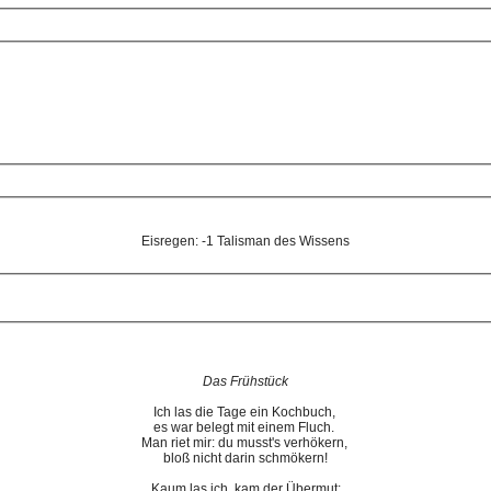
Eisregen: -1 Talisman des Wissens
Das Frühstück
Ich las die Tage ein Kochbuch,
es war belegt mit einem Fluch.
Man riet mir: du musst's verhökern,
bloß nicht darin schmökern!
Kaum las ich, kam der Übermut: