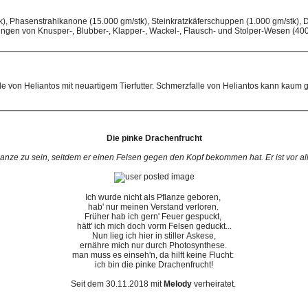
), Phasenstrahlkanone (15.000 gm/stk), Steinkratzkäferschuppen (1.000 gm/stk),
ngen von Knusper-, Blubber-, Klapper-, Wackel-, Flausch- und Stolper-Wesen (400
lle von Heliantos mit neuartigem Tierfutter. Schmerzfalle von Heliantos kann ka
Die pinke Drachenfrucht
lanze zu sein, seitdem er einen Felsen gegen den Kopf bekommen hat. Er ist vor all
Ich wurde nicht als Pflanze geboren,
hab' nur meinen Verstand verloren.
Früher hab ich gern' Feuer gespuckt,
hätt' ich mich doch vorm Felsen geduckt...
Nun lieg ich hier in stiller Askese,
ernähre mich nur durch Photosynthese.
man muss es einseh'n, da hilft keine Flucht:
ich bin die pinke Drachenfrucht!
Seit dem 30.11.2018 mit
Melody
verheiratet.