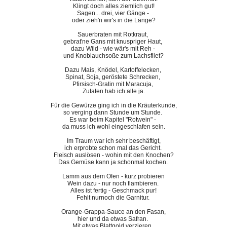
Klingt doch alles ziemlich gut!
Sagen... drei, vier Gänge -
oder zieh'n wir's in die Länge?
Sauerbraten mit Rotkraut,
gebrat'ne Gans mit knuspriger Haut,
dazu Wild - wie wär's mit Reh -
und Knoblauchsoße zum Lachsfilet?
Dazu Mais, Knödel, Kartoffelecken,
Spinat, Soja, geröstete Schrecken,
Pfirsisch-Gratin mit Maracuja,
Zutaten hab ich alle ja.
Für die Gewürze ging ich in die Kräuterkunde,
so verging dann Stunde um Stunde.
Es war beim Kapitel "Rotwein" -
da muss ich wohl eingeschlafen sein.
Im Traum war ich sehr beschäftigt,
ich erprobte schon mal das Gericht.
Fleisch auslösen - wohin mit den Knochen?
Das Gemüse kann ja schonmal kochen.
Lamm aus dem Ofen - kurz probieren
Wein dazu - nur noch flambieren.
Alles ist fertig - Geschmack pur!
Fehlt nurnoch die Garnitur.
Orange-Grappa-Sauce an den Fasan,
hier und da etwas Safran.
Mit etwas Blattgold verzieren,