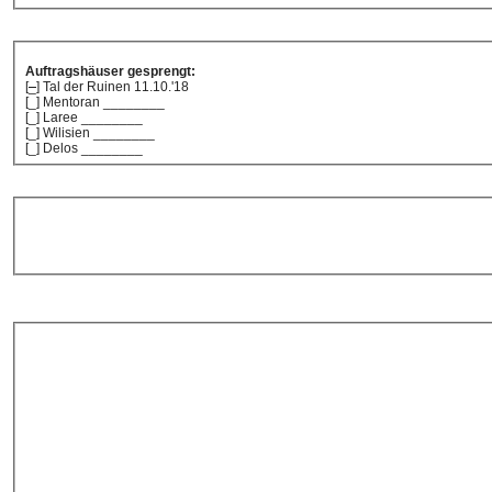
Auftragshäuser gesprengt:
[
_
] Tal der Ruinen 11.10.'18
[_] Mentoran ________
[_] Laree ________
[_] Wilisien ________
[_] Delos ________