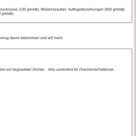
 Drucknüsse (100 gm/stk), Wissenszauber: Auftragsbeziehungen (800 gm/stk)
 gm/stk)
um genug davon bekommen und will mehr.
em ein begnadeter Dichter... Also zumindest für Drachenverhältnisse...