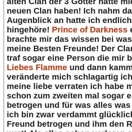
alten Clan der 3 Götter hatte m
neuen Clan haben! Ich nahm da
Augenblick an hatte ich endlic
hingehöre!
Prince of Darkness
e
brachte mir das wissen bei was 
meine Besten Freunde! Der Cla
traf sogar eine Person die mir
Liebes Flamme
und dann kamm e
veränderte mich schlagartig ic
meine liebe verraten ich habe 
schon zum zweiten mal sogar e
betrogen und für was alles wa
ich bin zwar verdammt glücklich
Freund betrogen und ihm den R