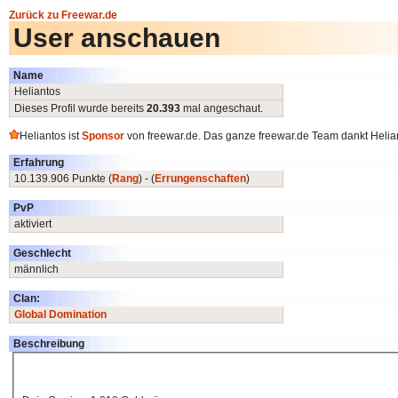
Zurück zu Freewar.de
User anschauen
Name
Heliantos
Dieses Profil wurde bereits
20.393
mal angeschaut.
Heliantos ist
Sponsor
von freewar.de. Das ganze freewar.de Team dankt Heliant
Erfahrung
10.139.906 Punkte (
Rang
) - (
Errungenschaften
)
PvP
aktiviert
Geschlecht
männlich
Clan:
Global Domination
Beschreibung