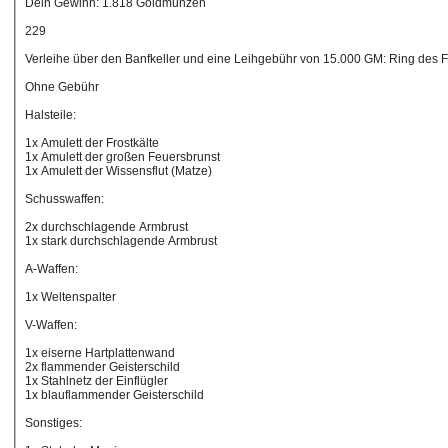
Dein Gewinn: 1.818 Goldmünzen
229
Verleihe über den Banfkeller und eine Leihgebühr von 15.000 GM: Ring des 
Ohne Gebühr
Halsteile:
1x Amulett der Frostkälte
1x Amulett der großen Feuersbrunst
1x Amulett der Wissensflut (Matze)
Schusswaffen:
2x durchschlagende Armbrust
1x stark durchschlagende Armbrust
A-Waffen:
1x Weltenspalter
V-Waffen:
1x eiserne Hartplattenwand
2x flammender Geisterschild
1x Stahlnetz der Einflügler
1x blauflammender Geisterschild
Sonstiges: