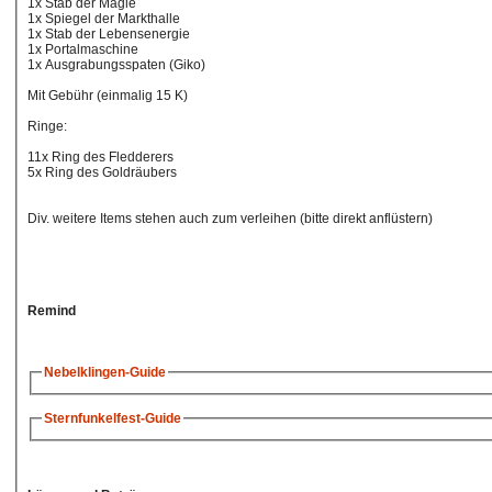
1x Stab der Magie
1x Spiegel der Markthalle
1x Stab der Lebensenergie
1x Portalmaschine
1x Ausgrabungsspaten (Giko)
Mit Gebühr (einmalig 15 K)
Ringe:
11x Ring des Fledderers
5x Ring des Goldräubers
Div. weitere Items stehen auch zum verleihen (bitte direkt anflüstern)
Remind
Nebelklingen-Guide
Sternfunkelfest-Guide